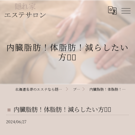
内臓脂肪！体脂肪！減らしたい
方🙋‍♀️
北海道名寄のエステなら隠れ家エステサロン
ブログ
内臓脂肪！体脂肪！減らしたい方🙋‍♀️
内臓脂肪！体脂肪！減らしたい方🙋‍♀️
2024/06/27