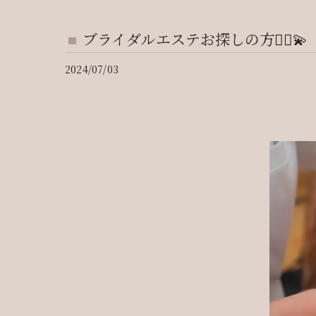
ブライダルエステお探しの方🙋‍♀️💫
2024/07/03