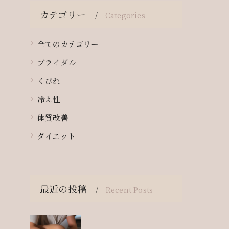
カテゴリー
Categories
全てのカテゴリー
ブライダル
くびれ
冷え性
体質改善
ダイエット
最近の投稿
Recent Posts