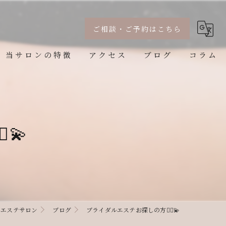
ご相談・ご予約はこちら
当サロンの特徴
アクセス
ブログ
コラム
ブライダル
くびれ
💫
冷え性
体質改善
ダイエット
家エステサロン
ブログ
ブライダルエステお探しの方🙋‍♀️💫