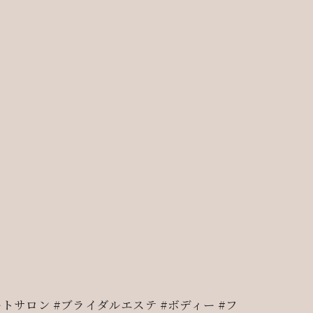
ートサロン #ブライダルエステ #ボディー #フ