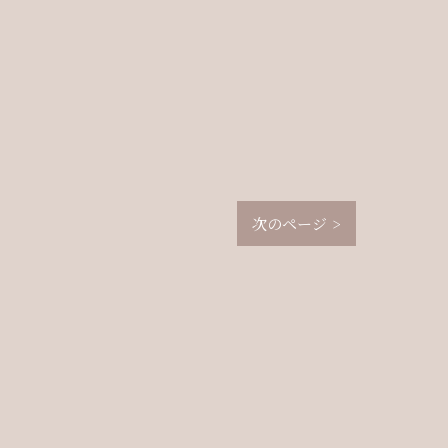
次のページ >