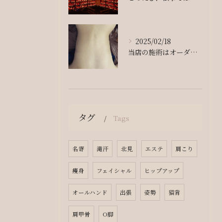
2025/02/18
当店の施術はオーダーメイドです💆‍♀️✨
タグ
Tags
名寄
滝汗
北見
エステ
肩こり
痩身
フェイシャル
ヒップアップ
オールハンド
出張
姿勢
猫背
肩甲骨
O脚