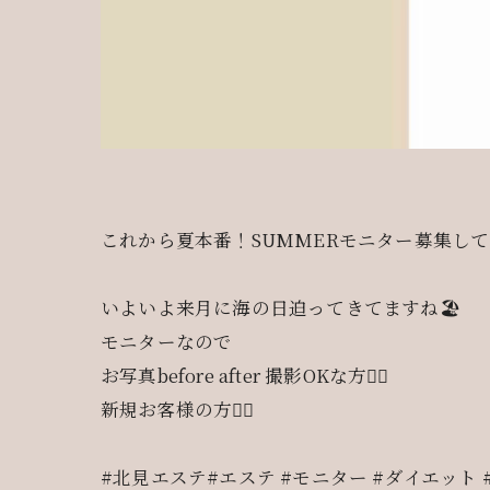
これから夏本番！SUMMERモニター募集し
いよいよ来月に海の日迫ってきてますね🏖️
モニターなので
お写真before after 撮影OKな方🙋‍♀️
新規お客様の方🙋‍♀️
#北見エステ#エステ #モニター #ダイエット 