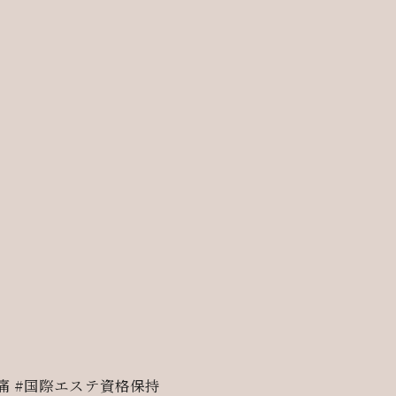
腰痛 #国際エステ資格保持