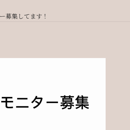
ター募集してます！