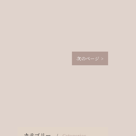
次のページ >
カテゴリー
Categories