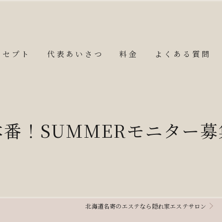
ンセプト
代表あいさつ
料金
よくある質問
番！SUMMERモニター
北海道名寄のエステなら隠れ家エステサロン