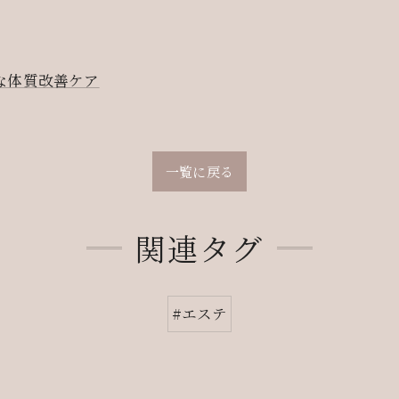
な体質改善ケア
一覧に戻る
関連タグ
#エステ