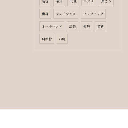
名寄
滝汗
北見
エステ
肩こり
痩身
フェイシャル
ヒップアップ
オールハンド
出張
姿勢
猫背
肩甲骨
O脚