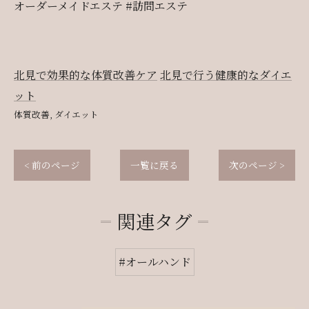
オーダーメイドエステ #訪問エステ
北見で効果的な体質改善ケア
北見で行う健康的なダイエ
ット
体質改善
ダイエット
< 前のページ
一覧に戻る
次のページ >
関連タグ
#オールハンド