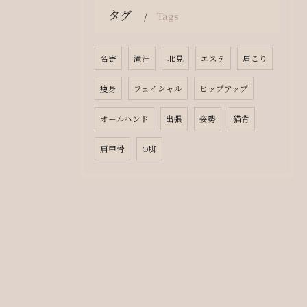
タグ
Tags
名寄
滝汗
北見
エステ
肩こり
痩身
フェイシャル
ヒップアップ
オールハンド
出張
姿勢
猫背
肩甲骨
O脚