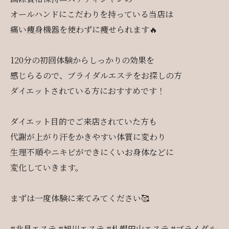
オールハンドにこだわりを持っている当店は
痛い痩身機器を使わずに痩せられます🔥
120分の初回体験からしっかりの効果を
感じらるので、ブライダルエステをお探しの方
ダイエットされている方におすすめです！
ダイエット目的でご来店されていた方も
代謝が上がり汗をかきやすい体質に変わり
生理不順やニキビができにくいお身体などに
変化していきます。
まずは一度体験に来てみてください🥰
#北見エステ #旭川エステ #札幌円山エステ #ブライダル