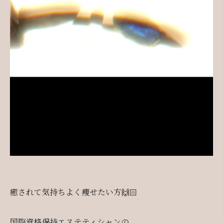
癒されて気持ちよく痩せたい方🙌🏻
国際資格保持エステティシャンの