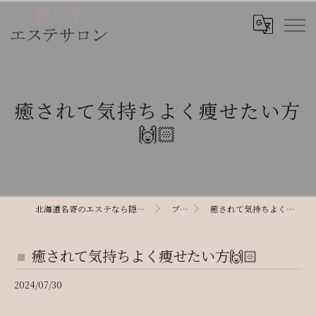
癒されて気持ちよく痩せたい方
🙌🏻
北海道名寄のエステなら隠れ家エステサロン
ブログ
癒されて気持ちよく痩せたい方🙌🏻
癒されて気持ちよく痩せたい方🙌🏻
2024/07/30