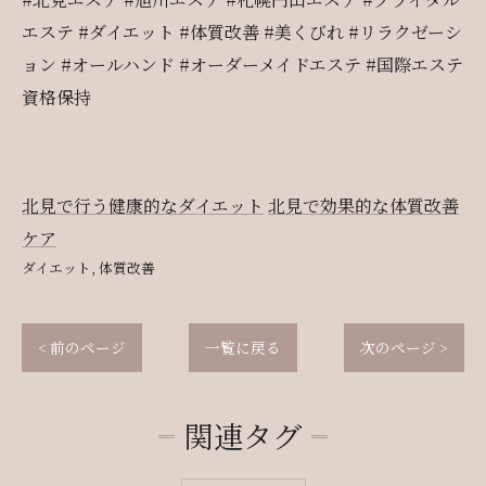
エステ #ダイエット #体質改善 #美くびれ #リラクゼーシ
ョン #オールハンド #オーダーメイドエステ #国際エステ
資格保持
北見で行う健康的なダイエット
北見で効果的な体質改善
ケア
ダイエット
体質改善
< 前のページ
一覧に戻る
次のページ >
関連タグ