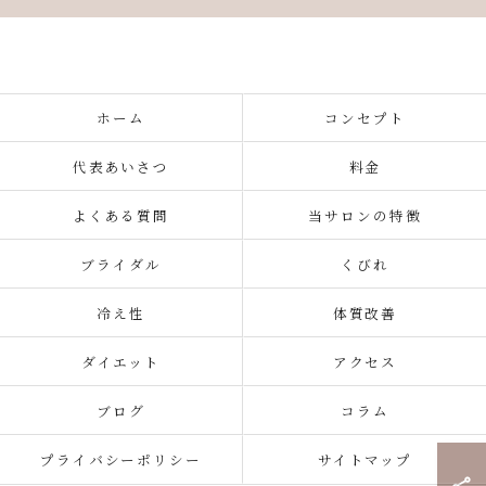
ホーム
コンセプト
代表あいさつ
料金
よくある質問
当サロンの特徴
ブライダル
くびれ
冷え性
体質改善
ダイエット
アクセス
ブログ
コラム
プライバシーポリシー
サイトマップ