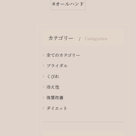
#オールハンド
カテゴリー
Categories
全てのカテゴリー
ブライダル
くびれ
冷え性
体質改善
ダイエット